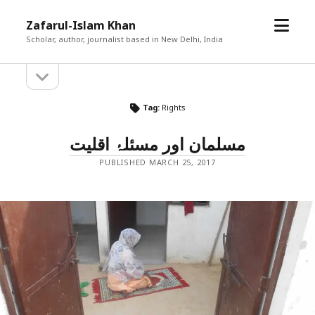
open
Zafarul-Islam Khan
menu
Scholar, author, journalist based in New Delhi, India
open
Sidebar
sidebar
Tag:
Rights
مسلمان اور مسئلۂ اقلیت
PUBLISHED MARCH 25, 2017