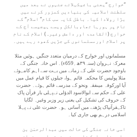
’’خوارج ‘‘یعنی باغیکہلائے جنہوں نے بعد میں
سلطنت اسلامیہ کی بنیادیں کمزور کرنے میں
بڑا رولادا کیا۔ باطل کایہ سب کام’’ اسلام‘‘ کے
نام پر ہورہا تھا،بالکل ویسے ہیجیسے آج کے
خوارج (القاعدۃ اور داعش وغیرہ) اسلام کے نام
پر اسلام اورمسلمانوں کی جڑیں کھود رہے ہیں۔
مسلمانوں اور خوارج کے درمیان متعدد جنگیں ہوئیں مثلا
معرکۂ نہروان (سنہ۳۹ھ؍659ء)۔ اس خانہ جنگی کے
باوجود حضرت علی کے زمانے میں بہت سے اہم کامہوئے
مثلا پولیس کا محکمہ قائم ہوا، جیلوں کا قیام عمل میں
آیا اورکوفہ میںفقہ ونحو کے مدرسے قائم ہوئے۔ حضرت
علی کے حکم سے ابوالاسود الدؤلی نےپہلی بار قرآن پاک
کے حروف کی تشکیل کی یعنی زیر وزبر وغیرہ لگایا
تاکہقرآنپاک پڑھنے میں آسانی ہو۔ حضرت علی نے پہلا
اسلامی درہم بھی جاری کیا۔
اسی خانہ جنگی کی حالت میں عبدالرحمٰن بن
ملجم نامی ایک خارجی نےحضرت علی پر نماز