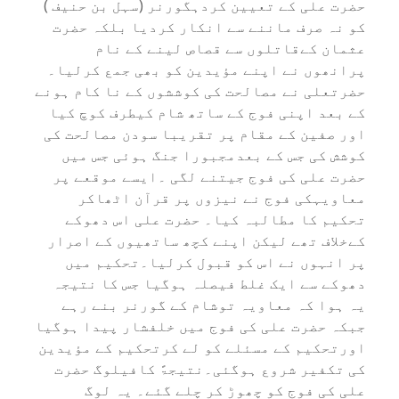
حضرت علی کے تعیین کردہگورنر (سہل بن حنیف )
کو نہ صرف ماننے سے انکار کردیا بلکہ حضرت
عثمان کےقاتلوں سے قصاص لینے کے نام
پرانھوں نے اپنے مؤیدین کو بھی جمع کرلیا۔
حضرتعلی نے مصالحت کی کوششوں کے نا کام ہونے
کے بعد اپنی فوج کے ساتھ شام کیطرف کوچ کیا
اور صفین کے مقام پر تقریبا سودن مصالحت کی
کوشش کی جس کے بعدمجبورا جنگ ہوئی جس میں
حضرت علی کی فوج جیتنے لگی ۔ایسے موقعے پر
معاویہکی فوج نے نیزوں پر قرآن اٹھاکر
تحکیم کا مطالبہ کیا۔ حضرت علی اس دھوکے
کےخلاف تھے لیکن اپنے کچھ ساتھیوں کے اصرار
پر انہوں نے اس کو قبول کرلیا۔تحکیم میں
دھوکے سے ایک غلط فیصلہ ہوگیا جس کا نتیجہ
یہ ہوا کہ معاویہ توشام کے گورنر بنے رہے
جبکہ حضرت علی کی فوج میں خلفشار پیدا ہوگیا
اورتحکیم کے مسئلے کو لے کرتحکیم کے مؤیدین
کی تکفیر شروع ہوگئی۔نتیجۃً کافیلوگ حضرت
علی کی فوج کو چھوڑ کر چلے گئے۔ یہ لوگ