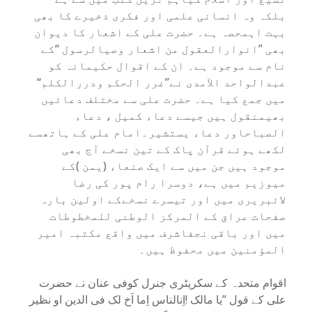
بلکہ وہ انسانی علمی اور فکری ذخیرے کا بھی
بہت اہمحصہ ہے۔ حضرت علی کے اشعار کا دیوان
بھی ’’انوارالعقول من اشعار وصیالرسول ‘‘کے
نام سے موجود ہے۔ ان کے اقوال حکیمانہ کو
عبدالواحد الآمدی نے’’غرر الحکم ودررالکلم‘‘
میں جمع کیا ہے۔ حضرت علی سے مختلف دعائیں
بھیمنقول ہیں جیسے دعاء کمیل ، دعاء
الصباحاور دعاء یستشیر۔امام علی کے ہاتھسے
لکھے ہوئے قرآن پاک کے تین نسخے آج بھی
موجود ہیں جن میں سے ایک صنعاء (یمن )کے
میوزیم میں ہے، دوسرا رام پور کی رضا
لائبریری میں اور تیسرے نسخےکے اولین بارہ
صفحات عراق کے المرکز الوطنی للمخطوطات
میں اور باقی نجفاشرف میں واقع مکتبہ امیر
المؤمنین میں محفوظ ہیں۔
اقوام متحدہ کے سکریٹری جنرل کوفی عنان نے حضرت
علی کے قول ’’یا مالک !اِنالناس اِما اَخ لک فی الدین او نظیر