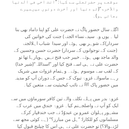
موقعے پر حضرتعلی سے کہا: ’’انت اخی فی الدنیا
والآخرۃ‘‘(تم دنیا اور آخرت دونوں میںمیرے
بھائی ہو)۔
اگلے سال حضور پاکؐ نے حضرت علی کو اپنا داماد بھی بنا
لیا ۔ یوں وہ سیدۃنساء الجنۃ) جنت کی خواتین کی
سردار)کے شوہر بھی ہوئے اور سیدا شباب اہلالجنۃ
(جنت کے نوجوانوں کے سردار) حضرت حسن وحسین کے
والد ماجد بھی ہوئے۔خیبر جب فتح نہیں ہوپارہا تھا تو
حضرت علی نے ہی اسے فتح کیا اور ’’اسداللہ‘‘(شیر خدا)
کے لقب سے موسوم ہوئے۔ وہتمام غزوات میں شریک
رہے ماسوائے غزوۂ تبوک کے جس کے دوران آپ کو مدینہ
میں حضور پاک ﷺ نے نائب کیحیثیت سے متعین کیا۔
غزوۂ بدر میں پہلے نکلنے والے تین کافر سورماؤں میں سے
ایک کو آپ نے واصلجہنم کیا۔ غزوۂ خندق میں عرب کے
مشہور پہلوان عمرو بن عبدوُدّ نے جب خندقپار کرکے
مسلمانوں کو للکارا: ’’ہل من مبارز؟‘‘ (ہے کوئی مجھ سے
لڑنےوالا؟) تو حضرت علی نے ہی اس کا چیلنج قبول کیا