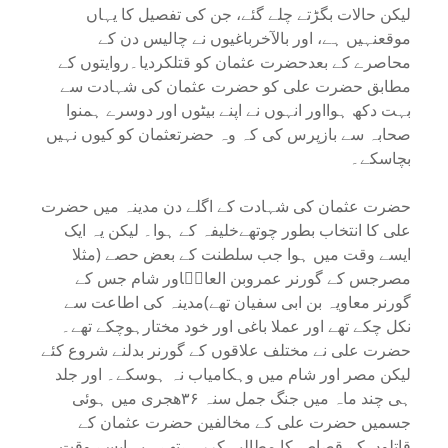
لیکن حالات بگڑتے چلے گئے، جن کی تفصیل کا یہاں
موقعنہیں ہے، اور بالآخرباغیوں نے چالیس دن کے
محاصرے کے بعدحضرت عثمان کو قتلکردیا۔روایتوں کے
مطابق حضرت علی کو حضرت عثمان کی شہادت سے
بہت دکھ ہوااور انہوں نے اپنے بیٹوں اور دوسرے ہمنوا
صحابہ سے بازپرس کی کہ وہ حضرتعثمان کو کیوں نہیں
بچاسکے۔
حضرت عثمان کی شہادت کے اگلے دن مدینہ میں حضرت
علی کا انتخاب بطور چوتھےخلیفہ کے ہوا۔ لیکن یہ ایک
ایسے وقت میں ہوا جب سلطنت کے بعض حصے (مثلا
مصرجس کے گورنر عمروبن العاصؓاور شام جس کے
گورنر معاویہ بن ابی سفیان تھے)مدینہ کی اطاعت سے
نکل چکے تھے اور عملا باغی اور خود مختارہوچکے تھے۔
حضرت علی نے مختلف علاقوں کے گورنر بدلنے شروع کئے
لیکن مصر اور شام میں وہکامیاب نہ ہوسکے۔ اور جلد
ہی چند ماہ میں جنگ جمل سنہ ۳۶ھجری میں ہوئی
جسمیں حضرت علی کے مخالفین حضرت عثمان کے
قاتلوں کے قصاص کا مطالبہ کررہےتھے۔ یہ ایسے وقت