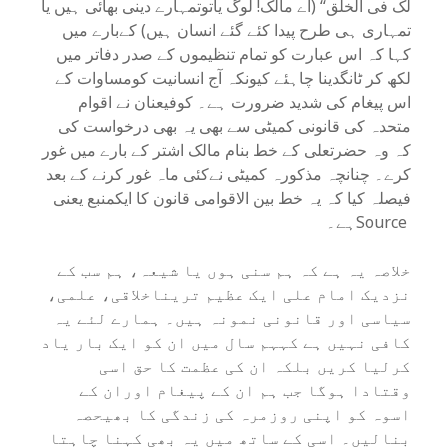
لک فی الخلق‘‘ (اے مالک! لوگ یاتوتمہارے دینی بھائی ہیں یا
تمہاری ہی طرح پیدا کئے گئے انسان ہیں) کےبارے میں
کہا کہ اس عبارت کو تمام تنظیموں کے صدر دفاتر میں
لکھ کر ٹانگدینا چاہئے کیونکہ آج انسانیت کومساوات کے
اس پیغام کی شدید ضرورت ہے۔ کوفیعنان نے اقوام
متحدہ کی قانونی کمیٹی سے بھی یہ بھی درخواست کی
کہ وہ حضرتعلی کے خط بنام مالک اشتر کے بارے میں غور
کرے۔ چنانچہ مذکورہ کمیٹی نےکئی ماہ غور کرنے کے بعد
فیصلہ کیا کہ یہ خط بین الاقوامی قانون کا ایکمنبع یعنی
Sourceہے۔
خلاصہ یہ ہے کہ ہم سنی ہوں یا شیعہ، ہم سب کے
نزدیک امام علی ایک عظیم تریناخلاقی، علمی،
سیاسی اور قانونی نمونہ ہیں۔ ہمارے لئے یہ
کافی نہیں ہے کہہم سال میں ان کو ایک بار یاد
کرلیا کریں بلکہ ان کی عظمت کا حق اسی
وقتادا ہوگا جب ہم ان کے پیغام اوران کے
اسوہ کو اپنی روزمرہ کی زندگی کا بھیحصہ
بنالیں۔ اسی کے ساتھ میں یہ بھی کہنا چاہتا