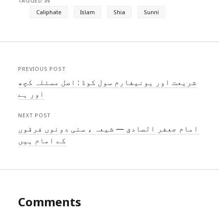
TAGGED IN
Caliphate
Islam
Shia
Sunni
PREVIOUS POST
شریعت اور یونیفارم سول کوڈ : اصل مسئلہ کچھ
اور ہے
NEXT POST
امام جعفر الصادق — شیعہ ، سنی دونوں فرقوں
کے امام ہیں
Comments