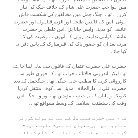
میں ہوا جب حضرت علی شام کے خلاف جنگ کی تیار
کررہے تھے۔جنگ جمل میں مخالفین کی شکست فاش
ہوئی ،اس کے قائدین طلحہ اور الزبیرقتلہوئے اور حضرت
عائشہ کو مدینہ واپس جانا پڑا۔اس غلطی پر حضرت
عائشہ کواتنی ندامت ہوئی کہ انھوں نے وصیت کی کہ
مرنے بعد ان کو حضور پاک کی قبرمبارک کے پاس دفن نہ
کیا جائے۔
حضرت علی حضرت عثمان کے قاتلوں سے بدلہ لینا چاہتے
تھے لیکن اندرونی حالاتاتنے خراب تھے کہ فوری طور سے
کارروائی کرنے کا مطلب خانہ جنگی تھا۔ جنگجمل کے بعد
حضرت علی نے دارالخلافہ مدینہ سے کوفہ منتقل کردیا
کیونکہ وہاںان کے بہت سے مؤیدین تھے اور وہ جگہ اس
وقت کی سلطنت اسلامیہ کے وسط میںواقع تھی۔
شا م میں حضرت عثمانؓ کے بنائے ہوئے گورنر
معاویہ بن ابی سفیان نے حضرت علیسے بیعت
کرنے سے نہ صرف انکار کیا بلکہ شام کے لئے