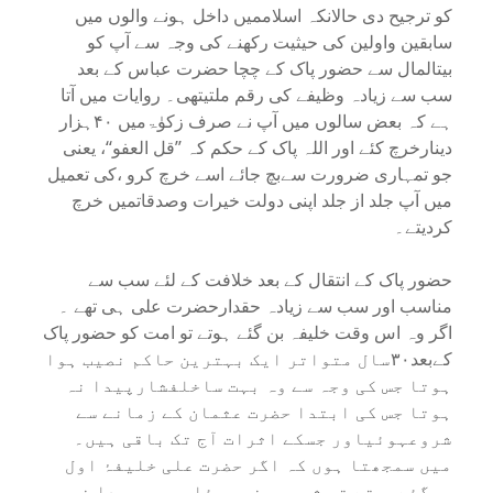
کو ترجیح دی حالانکہ اسلاممیں داخل ہونے والوں میں
سابقین واولین کی حیثیت رکھنے کی وجہ سے آپ کو
بیتالمال سے حضور پاک کے چچا حضرت عباس کے بعد
سب سے زیادہ وظیفے کی رقم ملتیتھی۔ روایات میں آتا
ہے کہ بعض سالوں میں آپ نے صرف زکوٰۃمیں ۴۰ہزار
دینارخرچ کئے اور اللہ پاک کے حکم کہ ’’قل العفو‘‘، یعنی
جو تمہاری ضرورت سےبچ جائے اسے خرچ کرو ،کی تعمیل
میں آپ جلد از جلد اپنی دولت خیرات وصدقاتمیں خرچ
کردیتے۔
حضور پاک کے انتقال کے بعد خلافت کے لئے سب سے
مناسب اور سب سے زیادہ حقدارحضرت علی ہی تھے ۔
اگر وہ اس وقت خلیفہ بن گئے ہوتے تو امت کو حضور پاک
کےبعد۳۰سال متواتر ایک بہترین حاکم نصیب ہوا
ہوتا جس کی وجہ سے وہ بہت ساخلفشارپیدا نہ
ہوتا جس کی ابتدا حضرت عثمان کے زمانے سے
شروعہوئیاور جسکے اثرات آج تک باقی ہیں۔
میں سمجھتا ہوں کہ اگر حضرت علی خلیفۂ اول
ہوگئےہوتے تو شیعہ سنی مسئلہ بھی پیدا نہیں