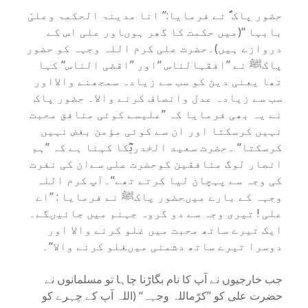
حضور پاک ؐ نے فرمایا:’’ انا مدینۃ الحکمۃ وعلیّ
بابہا ‘‘(میں حکمت کا گھر ہوںاور علی اس کے
دروازے ہیں)۔حضرت علی کرم اللہ وجہہ کو حضور
پاکﷺ نے ’’افقہالناس ‘‘اور ’’اقضی الناس‘‘ کہا
تھا یعنی دین کو سب سے زیادہ سمجھنے والااور
سب سے زیادہ عدل وانصاف کرنے والا۔ حضور پاک
نے یہ بھی فرمایا کہ ’’علیسے کوئی منافق محبت
نہیں کرسکتا اور ان سے کوئی مؤمن بغض نہیں
کرسکتا‘‘ ۔حضرت سعید الخدریؓکا کہنا ہے کہ ’’ہم
انصار لوگ منافقین کوحضرت علی سےان کی نفرت
کی وجہ سے پہچان لیا کرتے تھے‘‘۔آپ کرم اللہ
وجہہ کے بارے میںحضور پاکﷺ نے فرمایا : ’’اے
علی ! تیری وجہ سے دو گروہ جہنم میں جائیںگے۔
ایک تیرے ساتھ محبت میں غلو کرنے والا اور
دوسرا تیرے ساتھ دشمنی میںغلو کرنے والا‘‘۔
جب خارجیوں نے آپ کا نام بگاڑنا چاہا تو مسلمانوں نے
حضرت علی کو ’’کرّماللہ وجہہ‘‘ (اللہ آپ کے چہرے کو