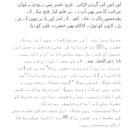
اور اس کی گردن اڑائی۔ غزوۂخیبر میں یہودی پہلوان
مرحّب کا سر بھی آپ نے ہی قلم کیا۔فتح مکہ کے
بعدحضور پاک نے خانۂ کعبہ کے اندر اور باہر بتوں کے بڑے
بڑے اڈوں کو توڑنے کاکام بھی حضرت علی کو دیا۔
حدیث مبا ہلہ اور حدیث کساء میں آیا ہے کہ
حضور پاکؐ نے فرمایا کہ علی،فاطمہ، حسن اور
حسین ان کے اہل بیت یعنی خاندان والے ہیں۔
۱۸؍ذی الحجہ سنہ۱۰ھ کو حجۃ الوداع کے بعد
مدینہ واپس آتے ہوئے حضور پاک ؐ غدیر خم (خم
کاکنواں ) کے پاس رکے اور وہاں فرمایا: ’’من
کنت مولاہ فعلی مولاہ‘‘ (میں جسکا دوست ہوں ،
علی بھی اس کے دوست ہیں)۔اس حدیث پاک سے کسی
کو انکارنہیں۔ہمارے شیعہ بھائی اس حدیث کو
حضرت علی کے امام وخلیفہ ہونے کا
اعلانسمجھتے ہیں جبکہ اہل سنت اس کو حضرت علی
کی عظمت اور حضور پاک ﷺ سے انتہائیقربت کا
اعلان سمجھتے ہیں۔