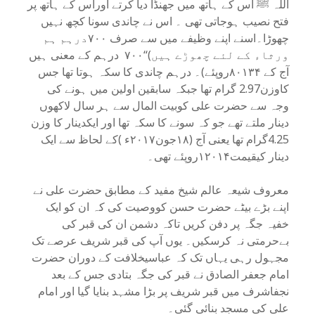
اللہ ﷺ اس کے ہاتھ میں جھنڈا دیا کرتے اوراس کے ہاتھ پر
فتح نصیب ہوجاتی تھی ۔ اس نے چاندی سونا کچھ نہیں
چھوڑا۔اسنے اپنے وظیفے میں سے صرف ۷۰۰درہم ہم
ورثاء کے لئے چھوڑے ہیں)‘‘۷۰۰ درہم کے معنی ہیں
آج کے ۸۰۱۳۴روپئے)۔ درہم چاندی کا سکہ ہوتا تھا جس
کاوزن2.97 گرام تھا جبکہ سابقین اولین میں ہونے کی
وجہ سے حضرت علی کوبیت المال سے ہر سال لاکھوں
دینار ملتے تھے جو کہ سونے کا سکہ تھا اور ایکدینار کا وزن
4.25گرام تھا یعنی آج (۱۸جون۲۰۱۷ء )کے لحاظ سے ایک
دینار کیقیمت۱۲۰۱۴روپئے تھی۔
معروف شیعہ عالم شیخ مفید کے مطابق حضرت علی نے
اپنے بڑے بیٹے حضرت حسن کووصیت کی کہ ان کو ایک
خفیہ جگہ پر دفن کریں تاکہ دشمن ان کی قبر کی
بےحرمتی نہ کرسکیں۔ یوں آپ کی قبر شریف عرصے تک
مجہول رہی یہاں تک کہ عباسیخلافت کے دوران حضرت
امام جعفر الصادق نے قبر کی جگہ بتادی جس کے بعد
نجفاشرف میں قبر شریف پر بڑا مشہد بنایا گیا اور امام
علی کی مسجد بنائی گئی۔