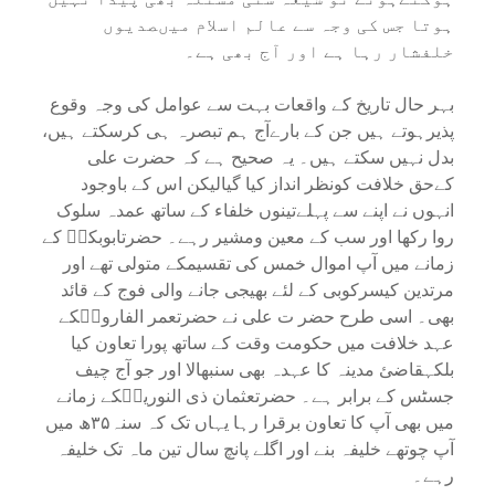
ہوتا جس کی وجہ سے عالم اسلام میںصدیوں
خلفشار رہا ہے اور آج بھی ہے۔
بہر حال تاریخ کے واقعات بہت سے عوامل کی وجہ وقوع
پذیرہوتے ہیں جن کے بارےآج ہم تبصرہ ہی کرسکتے ہیں،
بدل نہیں سکتے ہیں۔ یہ صحیح ہے کہ حضرت علی
کےحق خلافت کونظر انداز کیا گیالیکن اس کے باوجود
انہوں نے اپنے سے پہلےتینوں خلفاء کے ساتھ عمدہ سلوک
روا رکھا اور سب کے معین ومشیر رہے۔ حضرتابوبکرؓ کے
زمانے میں آپ اموال خمس کی تقسیمکے متولی تھے اور
مرتدین کیسرکوبی کے لئے بھیجی جانے والی فوج کے قائد
بھی۔ اسی طرح حضر ت علی نے حضرتعمر الفاروقؓکے
عہد خلافت میں حکومت وقت کے ساتھ پورا تعاون کیا
بلکہقاضئ مدینہ کا عہدہ بھی سنبھالا اور جو آج چیف
جسٹس کے برابر ہے۔ حضرتعثمان ذی النورینؓکے زمانے
میں بھی آپ کا تعاون برقرا رہا یہاں تک کہ سنہ۳۵ھ میں
آپ چوتھے خلیفہ بنے اور اگلے پانچ سال تین ماہ تک خلیفہ
رہے۔