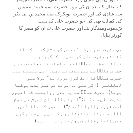
کےانتقال کے بعد ان کی بیوہ حضرت اسماء بنت عمیس
سے شادی کی اور حضرت ابوبکرکے بیٹے محمد بن ابی بکر
کی کفالت بھی کی جو حضرت علی کے بہت
بڑےمؤیدومددگار بنے اور حضرت علی نے ان کو مصر کا
گورنر بنایا۔
جب حضرت عمر بیت المقدس کو فتح کرنے کے لئے
گئے تو حضرت علی کو مدینہ کاگورنر بنا
کرگئے۔حضرت عمرؓ امور سلطنت کے معاملات میں
حضرت علیؓ سے مشورےکرتے تھے۔ اسی سلسلے میں
حضرت عمرؓ کا ایک قول مروی ہے:’’ لولا علی
لھلکعمر‘‘ (اگر علی نہ ہوتے تو عمر ہلاک ہوگیا
ہوتا)۔حضرت عمرؓ سے یہ بھی روایتہے کہ انہوں
حضرت علی سے کہا: ’’اعوذ باللہ ان اعیش فی قوم
لست فیہم یاابا الحسن‘‘ (اے حسن کے والد! میں
اللہ سے پناہ مانگتا ہوں کہ میں ایسےلوگوں
میں زندگی گزاروں جن میں آپ نہ ہوں)۔