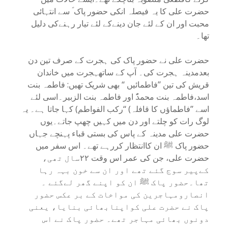
حضرت علی کا یہ فیصلہ انکی حضور پاک ؐ سے انتہائی
محبت اور ان کے لئے جان دینےکے لئے تیار رہنےکی دلیل
تھا۔
حضرت علی نے حضور پاک کی ہجرت کے صرف تین دن
بعدمدینہ ہجرت کی۔ آپ کے ساتھہجرت میں خاندان
قریش کی تین ’’فاطمائیں ‘‘ بھی شریک تھیں: فاطمہ بنت
اسد،فاطمہ بنت محمدؐ اور فاطمہ بنت الزبیر۔اسی لئے
اسے ’’فاطماؤں کا قافلہ) ‘‘رکب الفواطم) کہا جاتا ہے۔ یہ
لوگ رات کو چلتے اور دن میں کہیں چھپ جاتے۔یوں
حضرت علی مدینہ کے پاس کی بستی قباء پہنچے جہاں
حضور پاک ﷺ ان کاانتظار کررہے تھے۔ اس سفر میں
حضرت علی، جن کی عمر اس وقت ۲۲سال تھی،
کےپیر سوج گئے تھے اور ان سے خون بہہ رہا
تھا۔حضور پاک ﷺ ان کو اپنے گھر لےگئے ۔
انصارومہاجرین کی مواخات کے بر عکس حضور
پاک نے حضرت علی کواپنابھائی بنایا، یعنی
دونوں بھائی مہاجر تھے۔ حضور پاک نے اس