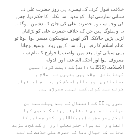
خلافت قبول کرنے کے تیسرے ہی روز حضرت علی نے
سبائی سازشی ٹولہ کو مدینہ سےنکلنے کا حکم دیا، جس
کی وجہ سے وہ حضرت علی کی جان کے دشمن ہوگئے۔
یہ وہیلوگ ہیں جن کے خلاف حضرت علی کو لڑائیاں
لڑنی پڑیں حالانکہ اگر انھیں امنوسکون میسر ہوا ہوتا تو
عالم اسلام کا رقبہ پہلے سے کہیں زیادہ وسیعہوجاتا۔
یہی سبائی ٹولہ بعد میں نواصب یا خوارج کے نام سے
معروف ہوا اور آجکے القاعدۃ اور الدولۃ
الاسلامیہ(ISISیاداعش) کے دہشت گرد انہیں
کیناجائز اولاد ہیں جنہوں نے اسلام ،
مسلمانوں اور عالم اسلام کو بدنام اورتباہ
کرنے میں کوئی کسر نہیں چھوڑی ہے۔
حضور پاکؐ کے انتقال کے بعد پہلے سعد بن
عبادۃ انصاری نے خلیفہ ہونے کادعویٰ کیا
لیکن پھر حضرت ابوبکرؓ پر اکثر صحابہ کا
اتفاق رائے ہوا۔ حضرتعلی اور ان کے کچھ مؤید
صحابہ کا خیال تھا کہ حضرت علی خلافت کے لئے