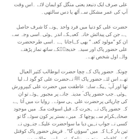
علی صرف ایک دنبعد یعنی منگل کو ایمان لائے ۔اس وقت
آپ کی عمر مشکل سے آٹھ یا دس سالتھی۔
حضرت علی کو دنیا میں فرد واحد ہونے کا شرف حاصل
ہے جن کی پیدائش خانہ کعبہکے اندر ہوئی۔اسی وجہ سے
ان کو ’’مولود کعبہ‘‘ بھی کہاجاتا ہے ۔اسی طرححضرت
علی حضور پاک اور سیدہ خدیجہؓکے ساتھ نماز پڑھنے
والے اول شخص تھے۔
چونکہ حضور پاک کے چچا حضرت ابوطالب کثیر العیال
تھے، اس لئے حضور پاک ﷺ نےحضرت علی کو گود لے لیا
تھا اور آپؐ ہیکے سایۂ عاطفت میں حضرت علی کیپرورش
ہوئی۔جب حضور پاک ؐ مدینہ جانے پر مجبور ہوئے تو ان
کی چارپائی پرحضرت علی ہی سوئے۔ روایا ت میں آتا ہے
کہ حضور پاک نے ہجرت کے قبل اسوقت مکہ میں موجود
صحابہکرام سے پوچھا کہ میرے بستر پر کون سوئے گا تو
کسی نے جواب نہیں دیا ما سواحضرت علیکے جنہوں نے
تین بار کہا کہ میں ’’سوؤں گا‘‘۔ قریش حضور پاک کوقتل
کرنے کاقطعی منصوبہ بناچکے تھے۔ایسے حالات میں