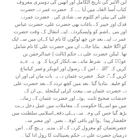
ابن الاثیر کی تاریخ الکامل اور انھیں کی دوسری معروف
کتاب اُسدُ الغابۃمیں آیا ہے کہ حضرت عمر نے حضرت
علی کی بیٹی ام کلثوم سے شادی کی۔ حضرت عمرنے
فدک اور خیبر کے باغات بھی حضرت علی، حضرت عباس
اور بنی ہاشم کو واپسکردئے۔اپنے انتقال کے وقت حضرت
عمر نے اپنے بعد جن چھ لوگوں کا نام لیا کہان میں سے ایک
کو اگلا خلیفہ بنایا جائے، ان میں حضرت علی کا نام شامل
تھا۔لیکن حضرت علی نے حکم (ثالث ) عبدالرحمٰن بن
عوفؓ کی یہ شرط ماننے سےانکار کردیا کہ وہ یہ عہد
کریں کہ ’’اللہ ، اس کے رسول اور ابوبکر وعمر کیاتباع
کریں گے‘‘، جبکہ حضرت عثمان نے یہ بات مان لی اور ان
کو خلیفہ بنادیا گیا۔بعد میں کچھ تردد کے بعد حضرت علی
نے حضرت عثمان سے بیعت کرلی لیکنجلد ہی ان کے
خدشات صحیح ثابت ہوئے اور حضرت عثمان کے زمانے
میں بنو امیہکا حکومت کے معاملات میں عمل دخل بہت
بڑھ گیا جس کی وجہ سے پہلی دفعہاسلامی سلطنت میں
خلفشار پیدا ہوا اور باغی کوفہ، بصرہ اور مصر سے
حضرتعثمان کو معزول کرنے کے لئے مدینہ پہنچ گئے۔اس
درمیان حضرت علی نے حکم یعنیثالث کا رول ادا کیا ۔