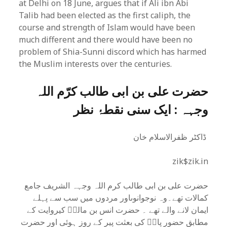
at Delhi on 18 June, argues that if Ali ibn Abi
Talib had been elected as the first caliph, the
course and strength of Islam would have been
much different and there would have been no
problem of Shia-Sunni discord which has harmed
the Muslim interests over the centuries.
حضرت علی بن ابی طالب کرّم اللہ
وجہہ
: ایک سنی نقطۂ نظر
ڈاکٹر ظفرالاسلام خان
zik$zik.in
حضرت علی بن ابی طالب کرم اللہ وجہہ الشریف جامع
کمالات تھے۔وہ نوجوانوںاور مردوں میں سب سے پہلے
ایمان لانے والے تھے ۔ حضرت انس بن مالکؓ کیروایت کے
مطابق حضور پاکؐ کی بعثت پیر کے روز ہوئی اور حضرت