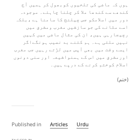
ہوں کہ ماضی کی تلخیوں کوبھول کر ہمیں آج
کندھے سے کندھا ملا کر چلنا چاہئے۔ موجودہ
دور میں اسلامکو جس چیلنج کا سامنا ہے ،بلکہ
اسے مٹانے کی جو سازشیں مغرب ومشرق میں
رچیجارہی ہیں، ان کی مثال ماضی میں کہیں
نہیں ملتی ہے۔ ہم کتنے بد نصیب ہونگےاگر
ایسے وقت میں بھی آپس میں لڑتے رہیں جب مغرب
اورمشرق میں اس کے ہمنواشیعہ اور سنی دونوں
اسلام کوختم کرنے کے درپے ہیں۔
(ختم)
Published in
Articles
Urdu