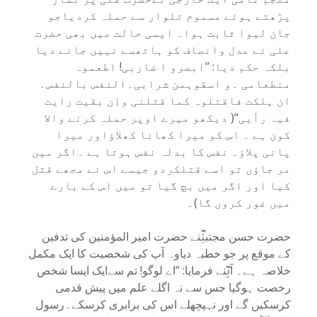
پڑھتے ہوئے مسموم تلوار سے حملہ کردیاجو
جان لیوا ثابت ہوا۔ ایسی حالت میں بھی حضرت
علی نے عدل وانصاف کو ہاتھسے نہیں جانے دیا
بلکہ حکم دیا: ’’ابصرو ا ضاربی! اطعموہ
منطعامی ۔و اسقوہمن شرابی۔النفس بالنفس۔
ان ہلکت فاقتلوہ کما قتلنی واِن بقیت رایت
فیہ رأیی‘‘( دیکھو میرے اوپر حملہ کرنے والا
کون ہے ۔ اس کو میرا کھانا کھلاؤاور میرا
پانی پلاؤ۔ نفس کا بدلہ نفس ہوتا ہے ۔اگر میں
مر جاؤں تو اسے قتلکردو جیسے اس نے مجھے قتل
کیا اور اگر میں بچ گیا تو میں اس کے بارے
میں غور کروں گا)۔
حضرت حسن مجتبیٰؓنے حضرت امیر المؤمنین کی تدفین
کے موقع پر جو خطبہ دیاوہ آپ کی شخصیت کا ایک مکمل
خلاصہ ہے۔ آپؓنے فرمایا: ’’اے لوگو! تم سےایک ایسا شخص
رخصت ہوگیا جس سے نہ اگلے علم میں پیش قدمی
کرسکیں گے اور نہپچھلے اس کی برابری کرسکے۔رسول