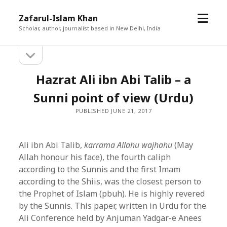
open
Zafarul-Islam Khan
menu
Scholar, author, journalist based in New Delhi, India
open
Sidebar
sidebar
Hazrat Ali ibn Abi Talib – a
Sunni point of view (Urdu)
PUBLISHED JUNE 21, 2017
Ali ibn Abi Talib,
karrama Allahu wajhahu
(May
Allah honour his face), the fourth caliph
according to the Sunnis and the first Imam
according to the Shiis, was the closest person to
the Prophet of Islam (pbuh). He is highly revered
by the Sunnis. This paper, written in Urdu for the
Ali Conference held by Anjuman Yadgar-e Anees