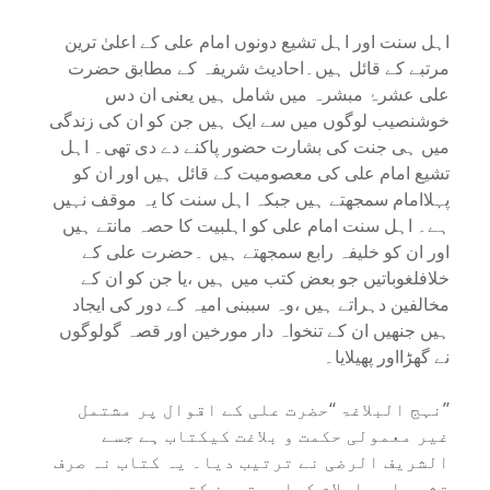
اہل سنت اور اہل تشیع دونوں امام علی کے اعلیٰ ترین
مرتبے کے قائل ہیں۔احادیث شریفہ کے مطابق حضرت
علی عشرۂ مبشرہ میں شامل ہیں یعنی ان دس
خوشنصیب لوگوں میں سے ایک ہیں جن کو ان کی زندگی
میں ہی جنت کی بشارت حضور پاکنے دے دی تھی۔ اہل
تشیع امام علی کی معصومیت کے قائل ہیں اور ان کو
پہلاامام سمجھتے ہیں جبکہ اہل سنت کا یہ موقف نہیں
ہے۔ اہل سنت امام علی کو اہلبیت کا حصہ مانتے ہیں
اور ان کو خلیفہ رابع سمجھتے ہیں ۔حضرت علی کے
خلافلغوباتیں جو بعض کتب میں ہیں ،یا جن کو ان کے
مخالفین دہراتے ہیں ،وہ سببنی امیہ کے دور کی ایجاد
ہیں جنھیں ان کے تنخواہ دار مورخین اور قصہ گولوگوں
نے گھڑااور پھیلایا۔
’’نہج البلاغۃ ‘‘حضرت علی کے اقوال پر مشتمل
غیر معمولی حکمت و بلاغت کیکتاب ہے جسے
الشریف الرضی نے ترتیب دیا۔ یہ کتاب نہ صرف
تشیع اور اسلام کیاہم ترین کتب میں سے ہے