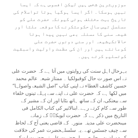
موزوںترین شخص ہیں لیکن افسوس ہے کہ ایسا
نہیں ہوسکا۔ اگر ایسا ہوگیا ہوتا تواسلام کی
تاریخ بہت مختلف ہوتی کیونکہ حضرت علی کو
مسلسل تیس سال حکومتکرنے کاموقعہ ملتا اور
شیعہ سنی کا مسئلہ بھی نہیں پیدا ہوتا
حالانکہشیعہ اور سنی دونوں حضرت علی
کومانتے ہیں اور ان کی عظمت واولیت واسبقیت
کوتسلیم کرتے ہیں۔
بہرحال اہل سنت کی روایتوں میں آتا ہے کہ حضرت علی
نے اس صور ت حال کوقبولکیا ۔ ممتاز شیعہ عالم محمد
حسین کاشف الغطاء نے اپنی کتاب ’’اصل الشیعۃواصولہا‘‘
میں لکھا ہے کہ حضرت علی نے اپنے سے پہلے تینوں خلفاء
سے بیعتکی، ان کے ساتھ ہاتھ بٹایا اور ان کے مشیر کے
طور سے کام کرتے رہے۔ابنالاثیر کی کتاب الکامل فی
التاریخ میں ذکر ہے کہ حضرت ابوبکرؓ کے زمانے
میںحضرت علی مدینہ منورہ کے قاضی یعنی آج کے لحاظ
سے چیف جسٹس تھے۔یہ سلسلہحضرت عمر کی خلافت
کے دوران بھی جاری رہا۔حضرت علی نے حضرت ابوبکر