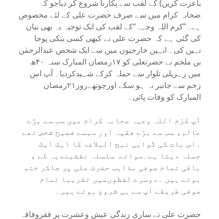
باعزت کریں) کے لقب سے پکارنا شروع کر دیاجو کہ
صحابہ کرام میں سے صرف حضرت علی کے لئے مخصوص
ہے۔’’کرم اللہ وجہہ‘‘کے لقب کی ایک توجیہ یہ بھی بیان
کی گئی ہے کہ حضرت علی نے کبھی کسی بتکی پوجا
نہیں کی۔ انہیں خارجیوں میں سے ایک شخص عبدالرحمٰن
بن ملجم نے حضرتعلی کو ۱۷رمضان المبارک سنہ ۴۰ھ
میں زہریلی تلوار سے حملہ کرکے شہیدکردیا۔ آپ اس
زخم سے جانبر نہ ہو سکے اورچوتھےروز۲۱رمضان
المبارک کو وفات پائی۔
آپ کرّم اللہ وجہہ صحابہ کرام میں سب سے بڑے
عالم، سب سے بڑے فقیہ اور سبسے فصیح شخص تھے
۔اس بات کی گواہی نہج البلاغۃ کا ایک ایک
جملہ دیتا ہے۔سوائے سلسلہ نقشبندیہ کے ،
باقی تمام صوفی مذاہب حضرت علی پر جاکر ختم
ہوتے ہیں ۔دوسرے لفظوںمیں تقریبا تمام
صوفی طریقے آپ سے ہی شروع ہوتے ہیں۔
حضرت علی نے ساری زندگی عیش وعشرت پر فقروفاقہ