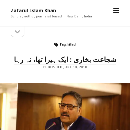
open
Zafarul-Islam Khan
menu
Scholar, author, journalist based in New Delhi, India
open
Sidebar
sidebar
Tag:
killed
شجاعت بخاری : ایک ہیرا تھا، نہ رہا
PUBLISHED JUNE 18, 2018