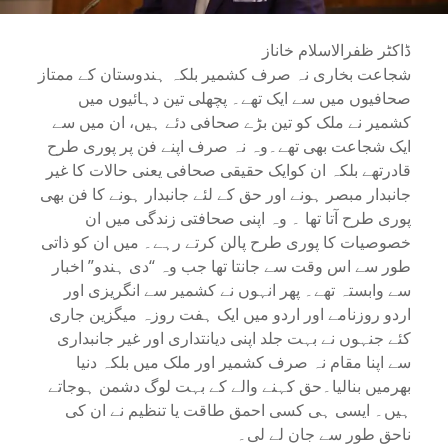
ڈاکٹر ظفرالاسلام خاناز
شجاعت بخاری نہ صرف کشمیر بلکہ ہندوستان کے ممتاز
صحافیوں میں سے ایک تھے۔ پچھلی تین دہائیوں میں
کشمیر نے ملک کو تین بڑے صحافی دئے ہیں، ان میں سے
ایک شجاعت بھی تھے۔وہ نہ صرف اپنے فن پر پوری طرح
قادرتھے بلکہ ان کوایک حقیقی صحافی یعنی حالات کا غیر
جانبدار مبصر ہونے اور حق کے لئے جانبدار ہونے کا فن بھی
پوری طرح آتا تھا ۔ وہ اپنی صحافتی زندگی میں ان
خصوصیات کا پوری طرح پالن کرتے رہے۔ میں ان کو ذاتی
طور سے اس وقت سے جانتا تھا جب وہ “دی ہندو” اخبار
سے وابستہ تھے۔ پھر انہوں نے کشمیر سے انگریزی اور
اردو روزنامے اور اردو میں ایک ہفت روزہ میگزین جاری
کئے جنہوں نے بہت جلد اپنی دیانتداری اور غیر جانبداری
سے اپنا مقام نہ صرف کشمیر اور ملک میں بلکہ دنیا
بھرمیں بنالیا۔حق کہنے والے کے بہت لوگ دشمن ہوجاتے
ہیں۔ ایسی ہی کسی احمق طاقت یا تنظیم نے ان کی
ناحق طور سے جان لے لی۔