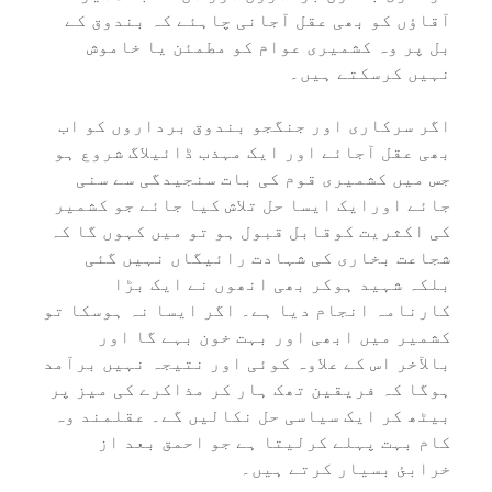
آقاؤں کو بھی عقل آجانی چاہئے کہ بندوق کے
بل پر وہ کشمیری عوام کو مطمئن یا خاموش
نہیں کرسکتے ہیں۔
اگر سرکاری اور جنگجو بندوق برداروں کو اب
بھی عقل آجائے اور ایک مہذب ڈائیلاگ شروع ہو
جس میں کشمیری قوم کی بات سنجیدگی سے سنی
جائے اورایک ایسا حل تلاش کیا جائے جو کشمیر
کی اکثریت کوقابل قبول ہو تو میں کہوں گا کہ
شجاعت بخاری کی شہادت رائیگاں نہیں گئی
بلکہ شہید ہوکر بھی انھوں نے ایک بڑا
کارنامہ انجام دیا ہے۔ اگر ایسا نہ ہوسکا تو
کشمیر میں ابھی اور بہت خون بہے گا اور
بالآخر اس کے علاوہ کوئی اور نتیجہ نہیں برآمد
ہوگا کہ فریقین تھک ہار کر مذاکرے کی میز پر
بیٹھ کر ایک سیاسی حل نکالیں گے۔ عقلمند وہ
کام بہت پہلے کرلیتا ہے جو احمق بعد از
خرابئ بسیار کرتے ہیں۔