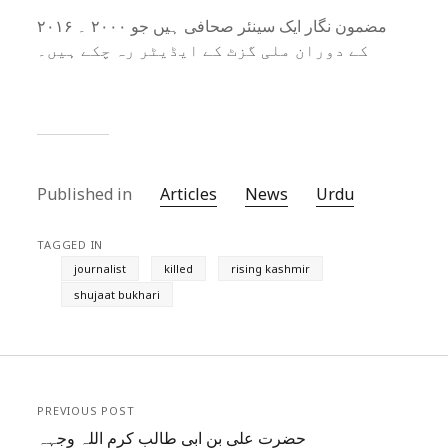
مضمون نگار ایک سینئر صحافی ہیں جو ۲۰۰۰ ۔ ۲۰۱۶
کے دوران ملی گزٹ کے ایڈیٹر رہ چکے ہیں۔
Published in
Articles
News
Urdu
TAGGED IN
journalist
killed
rising kashmir
shujaat bukhari
PREVIOUS POST
حضرت علی بن ابی طالب کرم اللہ وجہہ