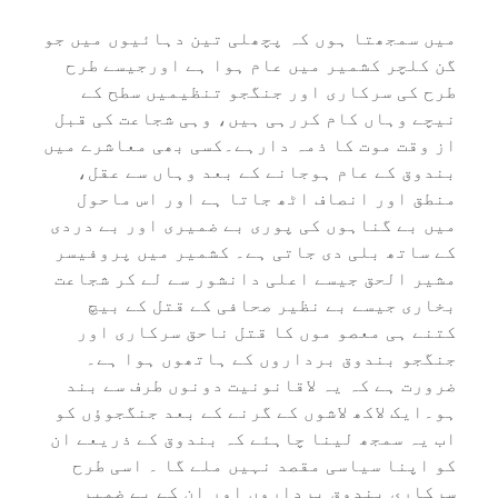
میں سمجھتا ہوں کہ پچھلی تین دہائیوں میں جو
گن کلچر کشمیر میں عام ہوا ہے اورجیسے طرح
طرح کی سرکاری اور جنگجو تنظیمیں سطح کے
نیچے وہاں کام کررہی ہیں، وہی شجاعت کی قبل
از وقت موت کا ذمہ دارہے۔کسی بھی معاشرے میں
بندوق کے عام ہوجانے کے بعد وہاں سے عقل،
منطق اور انصاف اٹھ جاتا ہے اور اس ماحول
میں بے گناہوں کی پوری بے ضمیری اور بے دردی
کے ساتھ بلی دی جاتی ہے۔ کشمیر میں پروفیسر
مشیر الحق جیسے اعلی دانشور سے لے کر شجاعت
بخاری جیسے بے نظیر صحافی کے قتل کے بیچ
کتنے ہی معصو موں کا قتل ناحق سرکاری اور
جنگجو بندوق برداروں کے ہاتھوں ہوا ہے۔
ضرورت ہے کہ یہ لاقانونیت دونوں طرف سے بند
ہو۔ایک لاکھ لاشوں کے گرنے کے بعد جنگجوؤں کو
اب یہ سمجھ لینا چاہئے کہ بندوق کے ذریعے ان
کو اپنا سیاسی مقصد نہیں ملے گا ۔ اسی طرح
سرکاری بندوق برداروں اور ان کے بے ضمیر